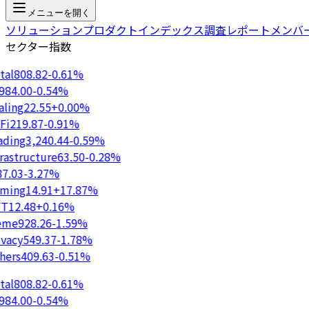
メニューを開く
ソリューション
プロダクト
インデックス
調査レポート
メンバ
セクター指数
al
808.82
-0.61%
84.00
-0.54%
ling
22.55
+0.00%
i
219.87
-0.91%
ding
3,240.44
-0.59%
rastructure
63.50
-0.28%
7.03
-3.27%
ing
14.91
+17.87%
T
12.48
+0.16%
me
928.26
-1.59%
vacy
549.37
-1.78%
ers
409.63
-0.51%
al
808.82
-0.61%
84.00
-0.54%