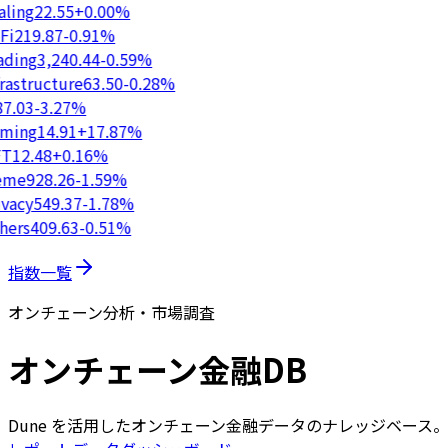
ling
22.55
+0.00%
i
219.87
-0.91%
ding
3,240.44
-0.59%
rastructure
63.50
-0.28%
7.03
-3.27%
ing
14.91
+17.87%
T
12.48
+0.16%
me
928.26
-1.59%
vacy
549.37
-1.78%
ers
409.63
-0.51%
指数一覧
オンチェーン分析・市場調査
オンチェーン金融DB
Dune を活用したオンチェーン金融データのナレッジベー