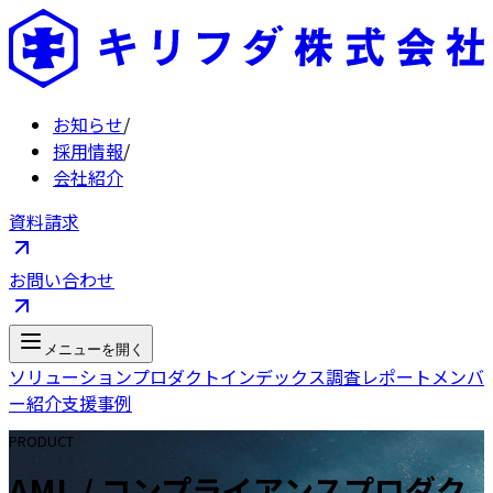
お知らせ
/
採用情報
/
会社紹介
資料請求
お問い合わせ
メニューを開く
ソリューション
プロダクト
インデックス
調査レポート
メンバ
ー紹介
支援事例
PRODUCT
AML / コンプライアンスプロダク