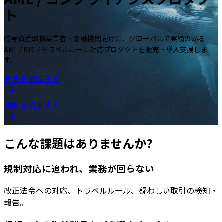
ト
暗号資産取扱事業者・金融機関向けに、グローバルで実績のある
AML / KYC / トラベルルール対応プロダクトを販売・導入支援しま
す。
デモを依頼する
資料を請求する
こんな課題はありませんか?
規制対応に追われ、業務が回らない
改正法令への対応、トラベルルール、疑わしい取引の検知・
報告。