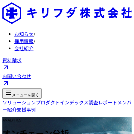
お知らせ
/
採用情報
/
会社紹介
資料請求
お問い合わせ
メニューを開く
ソリューション
プロダクト
インデックス
調査レポート
メンバ
ー紹介
支援事例
ANALYTICS
オンチェーン分析