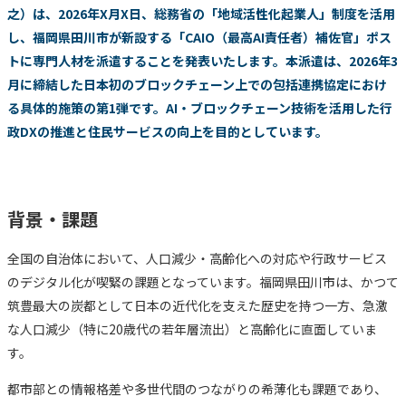
之）は、2026年X月X日、総務省の「地域活性化起業人」制度を活用
し、福岡県田川市が新設する「CAIO（最高AI責任者）補佐官」ポス
トに専門人材を派遣することを発表いたします。本派遣は、2026年3
月に締結した日本初のブロックチェーン上での包括連携協定におけ
る具体的施策の第1弾です。AI・ブロックチェーン技術を活用した行
政DXの推進と住民サービスの向上を目的としています。
背景・課題
全国の自治体において、人口減少・高齢化への対応や行政サービス
のデジタル化が喫緊の課題となっています。福岡県田川市は、かつて
筑豊最大の炭都として日本の近代化を支えた歴史を持つ一方、急激
な人口減少（特に20歳代の若年層流出）と高齢化に直面していま
す。
都市部との情報格差や多世代間のつながりの希薄化も課題であり、