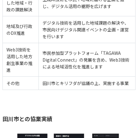
した地域・行
じ、デジタル活用の裾野を広げます
政の課題解決
デジタル技術を活用した地域課題の解決や、
地域及び行政
市民向けデジタル関連イベントの企画・運営
のDX推進
を行います
Web3技術を
市民参加型プラットフォーム「TAGAWA
活用した地方
Digital Connect」の発展を含め、Web3技術
創生事業の推
による地域活性化を推進します
進
その他
田川市とキリフダが協議の上、実施する事業
田川市との協業実績