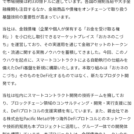
で市場規模は約330億ドルに達しています。各国の規制当局や大手金
融機関も注目するなか、金融商品や債権をオンチェーンで取り扱う
基盤技術の重要性が高まっています。
当社は、金銭債権（企業や個人が保有する「お金を受け取る権
利」）を小口化し取引できるマーケットプレイス「おカネのこづ
ち」を運営しており、その実運用を通じて金融アセットのトークン
化・流通に関する実務ノウハウを蓄積してきました。今回、このノ
ウハウを起点に、スマートコントラクトによる自動執行の仕組みを
備えたDeFi基盤を新規に構築いたします。本取り組みは「おカネの
こづち」そのものをDeFi化するものではなく、新たなプロダクト開
発です。
当社は社内にスマートコントラクト開発の技術チームを擁してお
り、ブロックチェーン領域のコンサルティング・開発・実行支援に加
え、DeFiプロトコルの支援実績を有しています。また、親会社であ
る株式会社Pacific Metaが持つ海外DeFiプロトコルとのネットワーク
や技術的知見も本プロジェクトに活用し、グループ一体での開発体