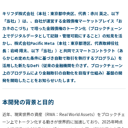
キリフダ株式会社（本社：東京都中央区、代表：赤川 英之、以下
「当社」）は、、自社が運営する金銭債権マーケットプレイス「お
カネのこづち」で培った金銭債権のトークン化（ブロックチェーン
上でデジタルデータとして記録・管理可能にすること）の知見を活
かし、株式会社Pacific Meta（本社：東京都港区、代表取締役社
長：岩崎 翔太、以下「当社」）と共同でスマートコントラクト（あ
らかじめ定めた条件に基づき自動で取引を執行するプログラム）を
活用した新たなDeFi（従来の金融機関を介さず、ブロックチェーン
上のプログラムにより金融取引の自動化を目指す仕組み）基盤の開
発を開始したことをお知らせいたします。
本開発の背景と目的
近年、現実世界の資産（RWA：Real World Assets）をブロックチェ
ーン上でトークン化する動きが世界的に加速しており、2025年時点