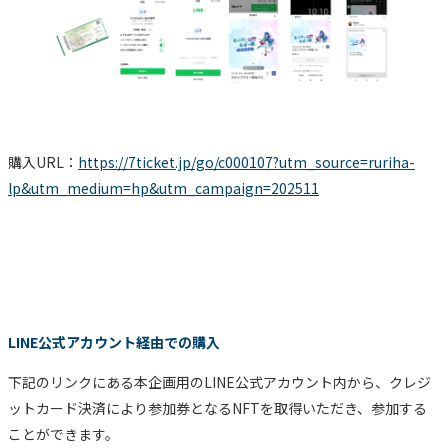
購入URL：
https://7ticket.jp/go/c000107?utm_source=ruriha-
lp&utm_medium=hp&utm_campaign=202511
LINE公式アカウント経由での購入
下記のリンクにある本企画用のLINE公式アカウント内から、クレジ
ットカード決済により参加券となるNFTを取得いただき、参加する
ことができます。