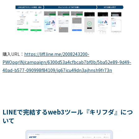
購入URL：
https://liff.line.me/2008243200-
PWOpqrlN/campaign/6300d53a4cfbcab7bf0b/5ba52e89-9d49-
40ad-b577-090998f84109/iq67icu49dn3ajhnsh9fr73n
LINEで完結するweb3ツール『キリフダ』につ
いて