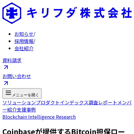
お知らせ
/
採用情報
/
会社紹介
資料請求
お問い合わせ
メニューを開く
ソリューション
プロダクト
インデックス
調査レポート
メンバ
ー紹介
支援事例
Blockchain Intelligence Research
Coinbaseが提供するBitcoin担保ロー