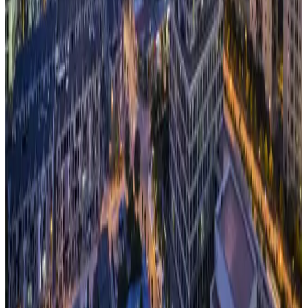
ドル建てのステーブルコインの2大巨頭であるUSDTとUSDC
の違いを説明することができますか？ もちろん発行されて
いる国や発行額、裏付け資産、法的な整備などの違いはあり
ますが、ユーザーには全く別の価値を提供しています。この
ユーザーへの提供...
記事を読む
予測市場Polymarketの成長と日本市場への示唆
【Onchain Report】
本レポートは、分散型予測市場「Polymarket（ポリマーケ
ット）」の急拡大を、オンチェーンデータを手がかりに整理
したものです。 なぜ従来型の予測市場が抱えた課題を超え
て流動性が拡大したのか、取引はどのカテゴリに集中してい
るのか、予測精...
記事を読む