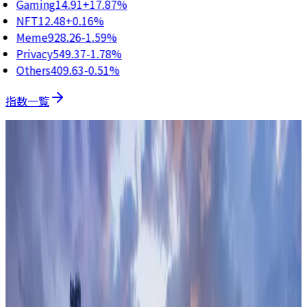
Gaming
14.91
+17.87%
NFT
12.48
+0.16%
Meme
928.26
-1.59%
Privacy
549.37
-1.78%
Others
409.63
-0.51%
指数一覧
オンチェーン分析・市場調査
調査レポート
暗号資産・オンチェーン金融の市場動向、セクター分析、制
度動向をまとめた調査レポートを公開しています。
レポート
データダッシュボード
サービス / 領域で絞り込み
検索