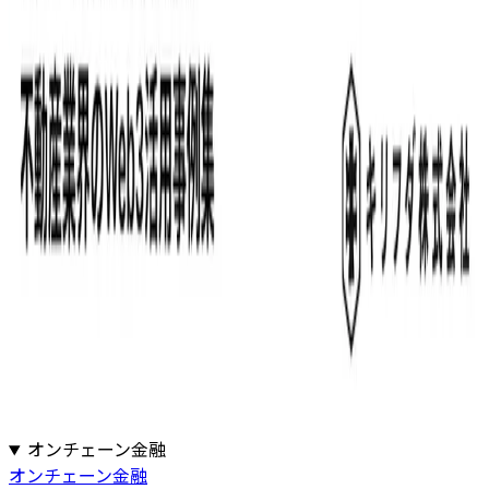
記事を読む
不動産業界のWeb3活用事例集レポート
近年、不動産市場におけるDXの遅れなどの課題が⼀段と表
⾯化している中で取引プロセスの効率化や市場参加者の拡⼤
を図る⼿段として、注目を集めているのが「ブロックチェー
ン技術」であり、本レポートでは不動産業界でのWeb3、ブ
ロックチェーンの活用事...
記事を読む
1
2
カテゴリーから探す
#
ブロックチェーン事業開発支援
#
システム開発・運用保守
#
インテリジェンス
#
金融・決済
#
地方創生・観光
#
GX・エネ
ルギー
#
エンタメ・IP
#
マーケティング・CRM
#
企業DX
オンチェーン金融
オンチェーン金融