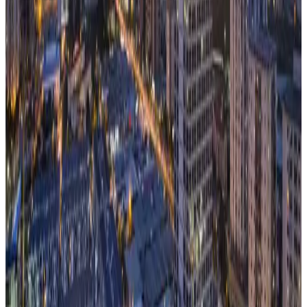
ンを送金するだけ」のシンプルな仕組みに見えますが、実際
には、 - ユーザーがどのウォレットを使うのか - 誰がトラン
ザクションを生...
記事を読む
年300%の成長市場！ステーブルコインで決済を実
現するクリプトカードの実態
ステーブルコインを決済に使う動きが、専用の暗号資産決済
網ではなく、VisaやMastercardのような既存のカードネット
ワーク上で広がり始めていることをご存知でしょうか？ 足
元では、ステーブルコインや暗号資産（これらを総じて「ク
リプト」...
記事を読む
年間送金額10,000兆円の２つのドル。USDTと
USDCは結局、誰が使ってるのか