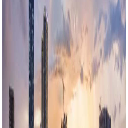
記事を読む
Coinbaseが提供するBitcoin担保ローンからみる
CeDeFiの潮流【Onchain Report】
本記事では、CoinbaseとMorphoが共同で提供する
「Bitcoin-Backed Loans with Morpho」を題材に、
CeFi（中央集権型金融）とDeFi（分散型金融）のそれぞれ
の役割と、両者を組み合わせたCeDeFiとい...
記事を読む
ドル建てではないステーブルコインは、どう生き
残るのか
すでに48兆円近く発行されているステーブルコインの多く
は、基軸通貨である米国のドル建てです。 日本ですでに発
行されているJPYCや今後発行予定のJPYSCはいずれも日本