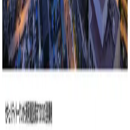
ステーブルコインの基礎理解
本レポートは、10月1日に行われた「ステーブルコインの可
能性」を踏まえてステーブルコインの基礎的な内容をまとめ
たレポートになります。本レポートでは、ステーブルコイン
が何か、どのように使われるのか、どんなメリットがあるか
などステーブルコインに...
記事を読む
【日本語版】RWA Report 2025（限定公開中）
トークナイゼーション（トークン化）は、単に従来の資産を
オンチェーンで表現するだけではありません。流動性を解放
し、グローバルなアクセスを拡大し、担保化を強化すること
で、資産を根本的に変革します。このレポートは、トークン
化された資産が資本市場の...