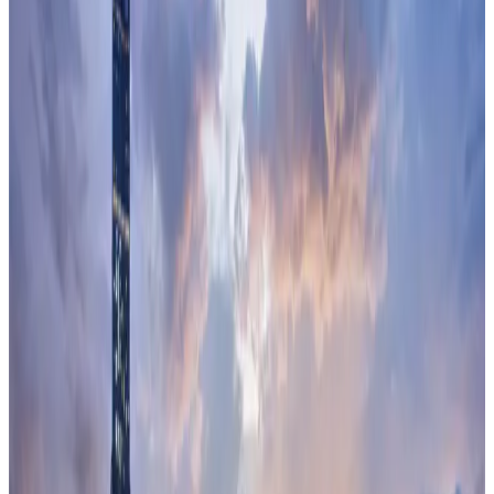
暗号資産市場におけるセクターインデックスの必
要性
株式市場では、金融、テクノロジー、ヘルスケア、エネルギ
ーといったセクター分類が広く活用されています。投資家は
セクターを通じて市場環境を把握し、どの産業に資金が向か
っているのかを読み取りながら、ポートフォリオのリスク管
理やテーマ投資を行います...
記事を読む
日本円ステーブルコインに必要なのは、「滞留」
である
ステーブルコインを語るとき、多くの記事が決済が速くな
る・手数料が安くなる・中間コストの削減というメリットか
ら入ります。しかし、この導入がそのままビジネスチャンス
として成立する地域は、世界のなかでも限られています。少
なくとも日本のような先進国...