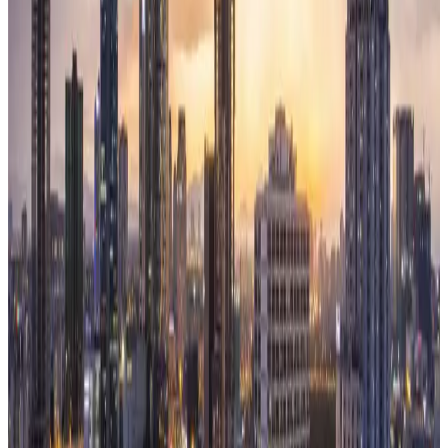
円建てであり、米ドル以外の非基軸通貨で発行される事例は
まだ珍しいのが現...
記事を読む
Hyperliquid（ハイパーリキッド）は既存金融に何
をもたらすのか【Onchain Report】
本レポートでは、暗号資産デリバティブ市場で存在感を急速
に高める分散型取引所（DEX）「Hyperliquid（ハイパーリ
キッド）」を取り上げます。 Hyperliquidは、暗号資産にと
どまらず、銀・原油・金・米国株・為替などの従来型金融...
記事を読む
ステーブルコイン決済は「送金するだけ」ではな
い！4つの決済パターンとユーザー体験
ステーブルコインを決済に組み込む際に考慮すべきことは、
実はかなり多く存在します。 一見すると「ステーブルコイ