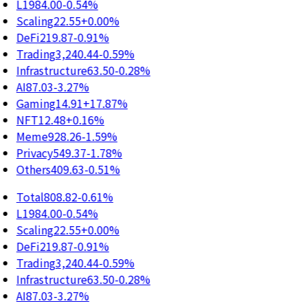
L1
984.00
-0.54%
Scaling
22.55
+0.00%
DeFi
219.87
-0.91%
Trading
3,240.44
-0.59%
Infrastructure
63.50
-0.28%
AI
87.03
-3.27%
Gaming
14.91
+17.87%
NFT
12.48
+0.16%
Meme
928.26
-1.59%
Privacy
549.37
-1.78%
Others
409.63
-0.51%
Total
808.82
-0.61%
L1
984.00
-0.54%
Scaling
22.55
+0.00%
DeFi
219.87
-0.91%
Trading
3,240.44
-0.59%
Infrastructure
63.50
-0.28%
AI
87.03
-3.27%