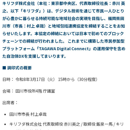
キリフダ株式会社（本社：東京都中央区、代表取締役社長：赤川 英
之、以下「キリフダ」）は、デジタル技術を通じて市民一人ひとり
が心豊かに暮らせる持続可能な地域社会の実現を目指し、福岡県田
川市（市長：村上 卓哉）と地域包括連携協定を締結することをお知
らせいたします。本協定の締結においては日本で初めてのブロック
チェーンでの締結が行われました。 これまでに構築した市民参加型
プラットフォーム「TAGAWA Digital Connect」の運用保守を含め
た自治体DXを支援してまいります。
■ 調印式の概要
日時： 令和8年3月17日（火） 15時から（30分程度）
会場： 田川市役所4階 庁議室
出席者：
田川市市長 村上卓哉
キリフダ株式会社 代表取締役 赤川英之 / 取締役 飯泉一馬 / キリ