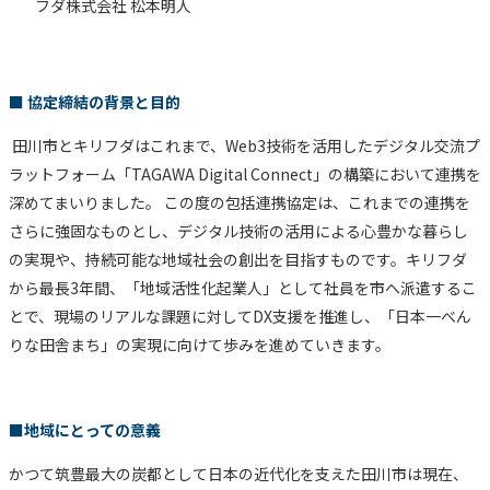
フダ株式会社 松本明人
■ 協定締結の背景と目的
田川市とキリフダはこれまで、Web3技術を活用したデジタル交流プ
ラットフォーム「TAGAWA Digital Connect」の構築において連携を
深めてまいりました。 この度の包括連携協定は、これまでの連携を
さらに強固なものとし、デジタル技術の活用による心豊かな暮らし
の実現や、持続可能な地域社会の創出を目指すものです。キリフダ
から最長3年間、「地域活性化起業人」として社員を市へ派遣するこ
とで、現場のリアルな課題に対してDX支援を推進し、「日本一べん
りな田舎まち」の実現に向けて歩みを進めていきます。
■地域にとっての意義
かつて筑豊最大の炭都として日本の近代化を支えた田川市は現在、